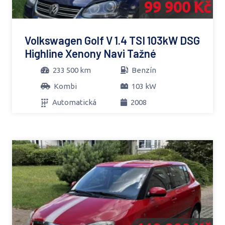
99 900 Kč
Volkswagen Golf V 1.4 TSI 103kW DSG
Highline Xenony Navi Tažné
233 500 km
Benzín
Kombi
103 kW
Automatická
2008