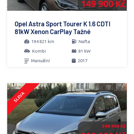
149 900 Kč
Opel Astra Sport Tourer K 1.6 CDTI
81kW Xenon CarPlay Tažné
194 821 km
Nafta
Kombi
81 kW
Manuální
2017
SLEVA
349 900 Kč