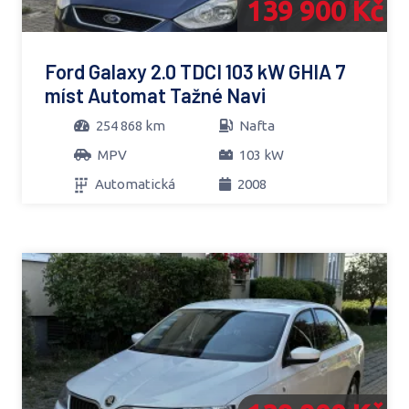
139 900 Kč
Ford Galaxy 2.0 TDCI 103 kW GHIA 7
míst Automat Tažné Navi
254 868 km
Nafta
MPV
103 kW
Automatická
2008