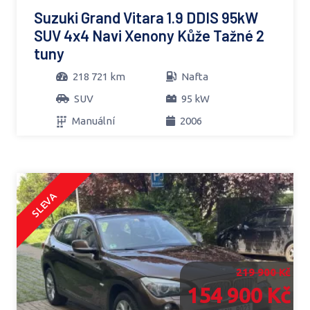
Suzuki Grand Vitara 1.9 DDIS 95kW
SUV 4x4 Navi Xenony Kůže Tažné 2
tuny
218 721 km
Nafta
SUV
95 kW
Manuální
2006
SLEVA
219 900 Kč
154 900 Kč