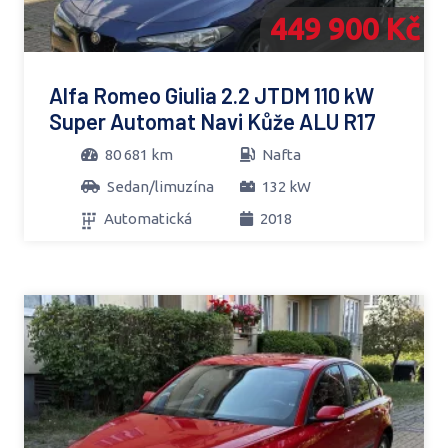
449 900 Kč
Alfa Romeo Giulia 2.2 JTDM 110 kW
Super Automat Navi Kůže ALU R17
80 681 km
Nafta
Sedan/limuzína
132 kW
Automatická
2018