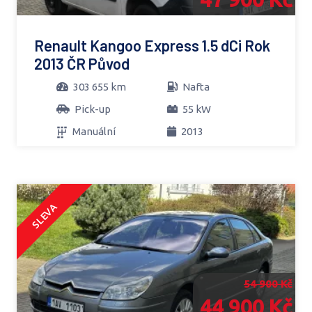
Renault Kangoo Express 1.5 dCi Rok
2013 ČR Původ
303 655 km
Nafta
Pick-up
55 kW
Manuální
2013
SLEVA
54 900 Kč
44 900 Kč