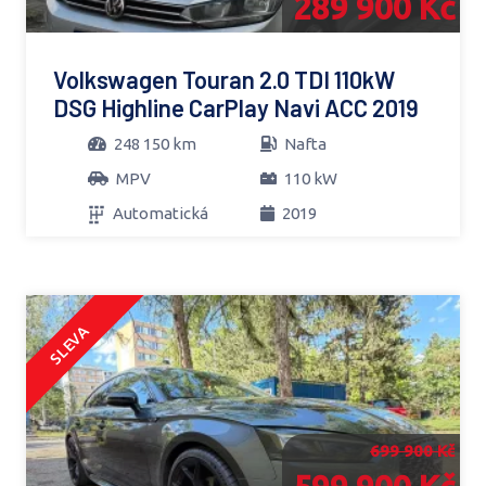
289 900 Kč
Volkswagen Touran 2.0 TDI 110kW
DSG Highline CarPlay Navi ACC 2019
248 150 km
Nafta
MPV
110 kW
Automatická
2019
SLEVA
699 900 Kč