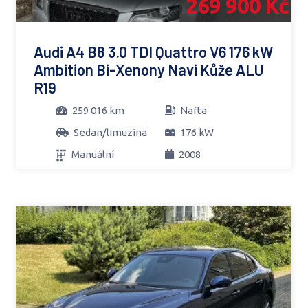
269 900 Kč
Audi A4 B8 3.0 TDI Quattro V6 176 kW
Ambition Bi-Xenony Navi Kůže ALU
R19
259 016 km
Nafta
Sedan/limuzína
176 kW
Manuální
2008