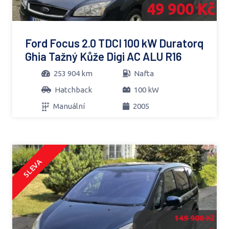
49 900 Kč
Ford Focus 2.0 TDCI 100 kW Duratorq
Ghia Tažný Kůže Digi AC ALU R16
253 904 km
Nafta
Hatchback
100 kW
Manuální
2005
SLEVA
149 900 Kč