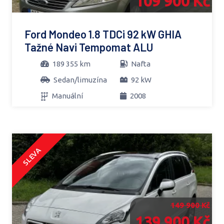
109 900 Kč
Ford Mondeo 1.8 TDCi 92 kW GHIA
Tažné Navi Tempomat ALU
189 355 km
Nafta
Sedan/limuzína
92 kW
Manuální
2008
SLEVA
149 900 Kč
139 900 Kč