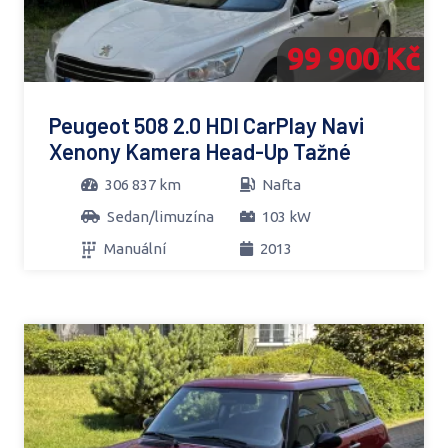
99 900 Kč
Peugeot 508 2.0 HDI CarPlay Navi
Xenony Kamera Head-Up Tažné
306 837 km
Nafta
Sedan/limuzína
103 kW
Manuální
2013