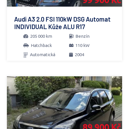
Audi A3 2.0 FSI 110kW DSG Automat
INDIVIDUAL Kůže ALU R17
205 000 km
Benzín
Hatchback
110 kW
Automatická
2004
89 900 Kč