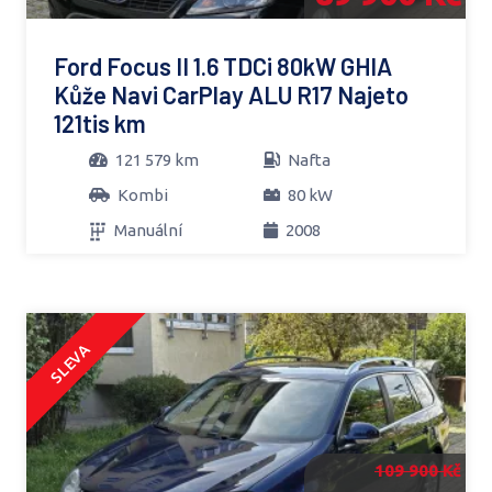
Ford Focus II 1.6 TDCi 80kW GHIA
Kůže Navi CarPlay ALU R17 Najeto
121tis km
121 579 km
Nafta
Kombi
80 kW
Manuální
2008
SLEVA
109 900 Kč