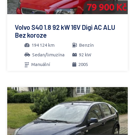
79 900 Kč
Volvo S40 1.8 92 kW 16V Digi AC ALU
Bez koroze
194 124 km
Benzín
Sedan/limuzína
92 kW
Manuální
2005