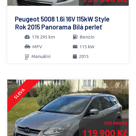
Peugeot 5008 1.6i 16V 115kW Style
Rok 2015 Panorama Bílá perleť
176 295 km
Benzín
MPV
115 kW
Manuální
2015
SLEVA
139 900 Kč
119 900 Kč