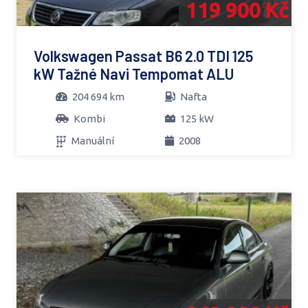
119 900 Kč
Volkswagen Passat B6 2.0 TDI 125
kW Tažné Navi Tempomat ALU
204 694 km
Nafta
Kombi
125 kW
Manuální
2008