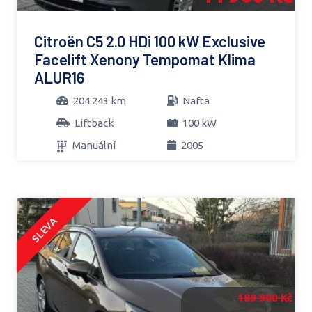
Citroën C5 2.0 HDi 100 kW Exclusive
Facelift Xenony Tempomat Klima
ALUR16
204 243 km
Nafta
Liftback
100 kW
Manuální
2005
SLEVA
189 900 Kč