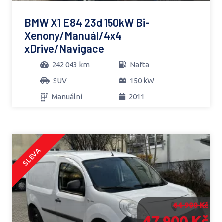
BMW X1 E84 23d 150kW Bi-
Xenony/Manuál/4x4
xDrive/Navigace
242 043 km
Nafta
SUV
150 kW
Manuální
2011
SLEVA
64 900 Kč
47 900 Kč