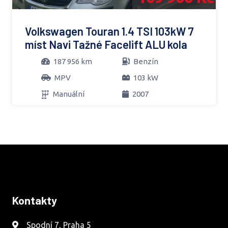
Volkswagen Touran 1.4 TSI 103kW 7
míst Navi Tažné Facelift ALU kola
187 956 km
Benzín
MPV
103 kW
Manuální
2007
Kontakty
Spodní 7, Praha 5