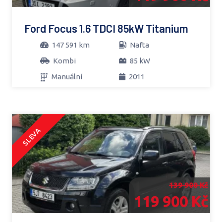
Ford Focus 1.6 TDCI 85kW Titanium
147 591 km
Nafta
Kombi
85 kW
Manuální
2011
SLEVA
139 900 Kč
119 900 Kč