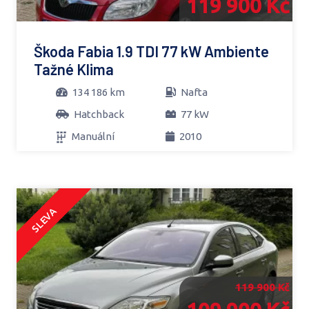
119 900 Kč
Škoda Fabia 1.9 TDI 77 kW Ambiente
Tažné Klima
134 186 km
Nafta
Hatchback
77 kW
Manuální
2010
SLEVA
119 900 Kč