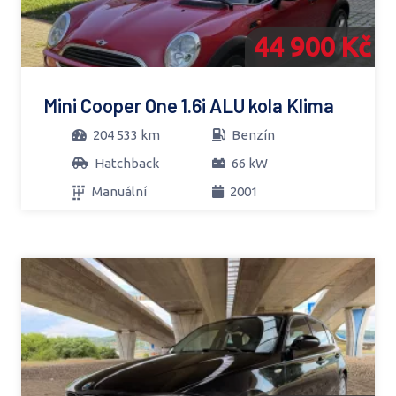
44 900 Kč
Mini Cooper One 1.6i ALU kola Klima
204 533 km
Benzín
Hatchback
66 kW
Manuální
2001