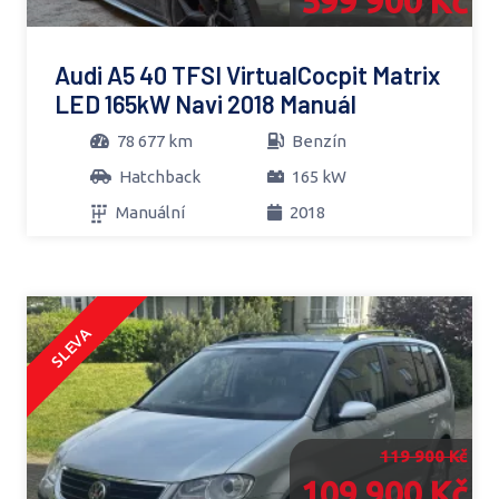
599 900 Kč
Audi A5 40 TFSI VirtualCocpit Matrix
LED 165kW Navi 2018 Manuál
78 677 km
Benzín
Hatchback
165 kW
Manuální
2018
SLEVA
119 900 Kč
109 900 Kč