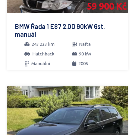
59 900 Kč
BMW Řada 1 E87 2.0D 90kW 6st.
manuál
243 233 km
Nafta
Hatchback
90 kW
Manuální
2005