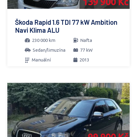
139 900 Kč
Škoda Rapid 1.6 TDI 77 kW Ambition
Navi Klima ALU
230 000 km
Nafta
Sedan/limuzína
77 kW
Manuální
2013
99 900 Kč